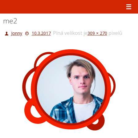
Přeskočit
na
obsah
me2
Plná velikost je
pixelů
Jonny
10.3.2017
309 × 270