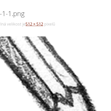
-1-1.png
lná velikost je
512 × 512
pixelů